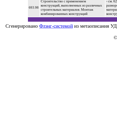
Строительство с применением
- см. 
конструкций, выполненных из различных
разнор
693.98
строительных материалов. Монтаж
матери
комбинированных конструкций
констр
Сгенерировано
Флэнг-системой
из метаописания УД
©