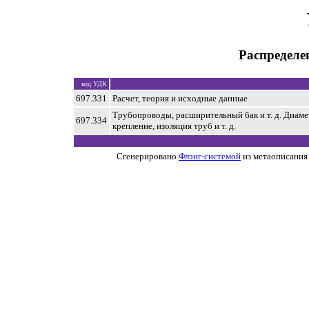
Распределе
код УДК
697.331
Расчет, теория и исходные данные
Трубопроводы, расширительный бак и т. д. Диамет
697.334
крепление, изоляция труб и т. д.
Сгенерировано
Флэнг-системой
из метаописания