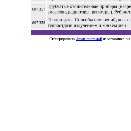
Трубчатые отопительные приборы (нагр
697.357
змеевеки, радиаторы, регистры). Ребрис
Теплоотдача. Способы измерений, коэф
697.358
теплоотдачи излучением и конвекцией
Сгенерировано
Флэнг-системой
из метаописания