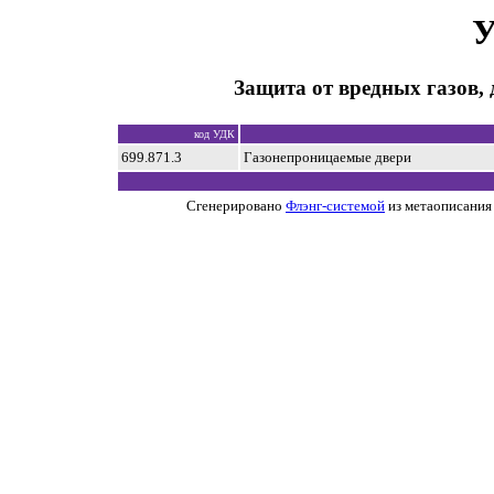
У
Защита от вредных газов,
код УДК
699.871.3
Газонепроницаемые двери
Сгенерировано
Флэнг-системой
из метаописания