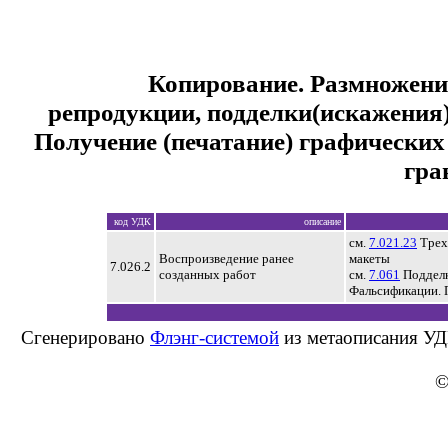
Копирование. Размножени
репродукции, подделки(искажения
Получение (печатание) графических
гра
код УДК
описание
см.
7.021.23
Трех
Воспроизведение ранее
макеты
7.026.2
созданных работ
см.
7.061
Подделк
Фальсификации. 
Сгенерировано
Флэнг-системой
из метаописания УД
©