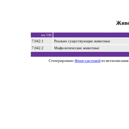
Живо
код УДК
7.042.1
Реально существующие животные
7.042.2
Мифологические животные
Сгенерировано
Флэнг-системой
из метаописания