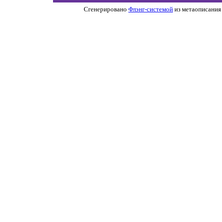
Сгенерировано
Флэнг-системой
из метаописания