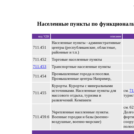
Населенные пункты по функционал
код УДК
описание
Населенные пункты - административные
711.451
центры (республиканские, областные,
районные и т.п.)
711.452
Торговые населенные пункты
711.453
Транспортные населенные пункты
Промышленные города и поселки.
711.454
Промышленные центры Например,
Курорты. Курорты с минеральными
источниками. Населенные пункты для
см.
71
711.455
массового отдыха, туризма и
турис
развлечений. Кемпинги
см. 6
Укрепленные населенные пункты.
Долго
711.459.6
Военные городки и базы (военно-
форти
воздушные, военно-морские)
соору
полос