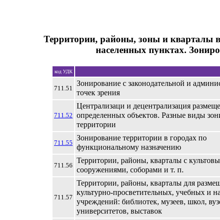
Территории, районы, зоны и кварталы в
населенных пунктах. Зонир
код УДК
Зонирование с законодательной и админи
711.51
точек зрения
Централизаци и децентрализация размещ
определенных объектов. Разные виды зо
711.52
территории
Зонирование территории в городах по
711.55
функциональному назначению
Территории, районы, кварталы с культов
711.56
сооружениями, соборами и т. п.
Территории, районы, кварталы для разме
культурно-просветительных, учебных и н
711.57
учреждений: библиотек, музеев, школ, вуз
университетов, выставок