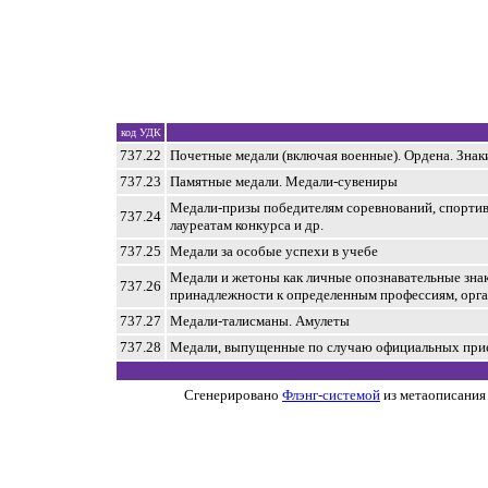
код УДК
737.22
Почетные медали (включая военные). Ордена. Знак
737.23
Памятные медали. Медали-сувениры
Медали-призы победителям соревнований, спортив
737.24
лауреатам конкурса и др.
737.25
Медали за особые успехи в учебе
Медали и жетоны как личные опознавательные знак
737.26
принадлежности к определенным профессиям, орган
737.27
Медали-талисманы. Амулеты
737.28
Медали, выпущенные по случаю официальных при
Сгенерировано
Флэнг-системой
из метаописания