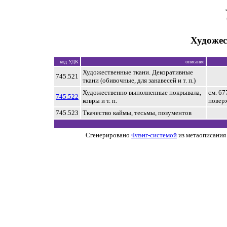
Художес
код УДК
описание
Художественные ткани. Декоративные
745.521
ткани (обивочные, для занавесей и т. п.)
Художественно выполненные покрывала,
см. 67
745.522
ковры и т. п.
повер
745.523
Ткачество каймы, тесьмы, позументов
Сгенерировано
Флэнг-системой
из метаописания