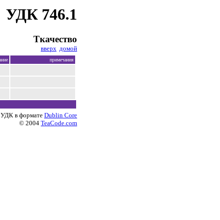
УДК 746.1
Ткачество
вверх
домой
ание
примечания
 УДК в формате
Dublin Core
© 2004
TeaCode.com