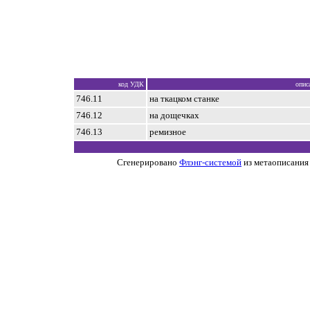
код УДК
опис
746.11
на ткацком станке
746.12
на дощечках
746.13
ремизное
Сгенерировано
Флэнг-системой
из метаописания