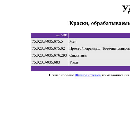
У
Краски, обрабатываемы
код УДК
75.023.3-035.675.5
Мел
75.023.3-035.675.62
Простой карандаш. Точечная живопи
75.023.3-035.676.293
Сиккативы
75.023.3-035.683
Уголь
Сгенерировано
Флэнг-системой
из метаописания