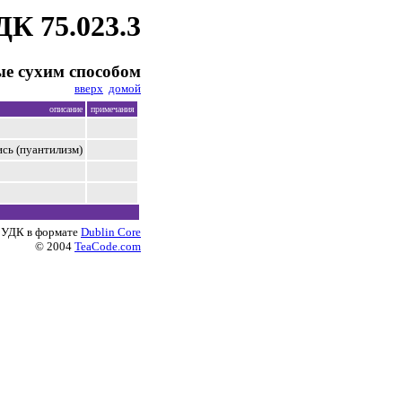
ДК 75.023.3
е сухим способом
вверх
домой
описание
примечания
сь (пуантилизм)
 УДК в формате
Dublin Core
© 2004
TeaCode.com