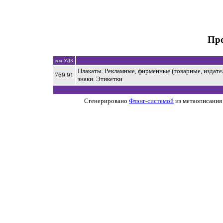
Пр
код УДК
Плакаты. Рекламные, фирменные (товарные, издател
769.91
знаки. Этикетки
Сгенерировано
Флэнг-системой
из метаописания