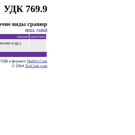
УДК 769.9
очие виды гравюр
вверх
домой
описание
примечания
ьские и др.)
 УДК в формате
Dublin Core
© 2004
TeaCode.com