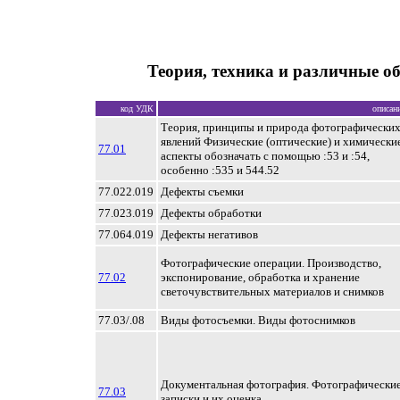
Теория, техника и различные о
код УДК
описан
Теория, принципы и природа фотографически
явлений Физические (оптические) и химически
77.01
аспекты обозначать с помощью :53 и :54,
особенно :535 и 544.52
77.022.019
Дефекты съемки
77.023.019
Дефекты обработки
77.064.019
Дефекты негативов
Фотографические операции. Производство,
77.02
экспонирование, обработка и хранение
светочувствительных материалов и снимков
77.03/.08
Виды фотосъемки. Виды фотоснимков
Документальная фотография. Фотографически
77.03
записки и их оценка