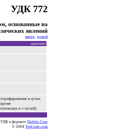
УДК 772
ом, основанные на
изических явлений
вверх
домой
примечания
ографирование в лучах
(кроме
геновских и v-лучей)
 УДК в формате
Dublin Core
© 2004
TeaCode.com