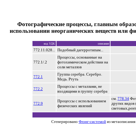
Фотографические процессы, главным образ
использовании неорганических веществ или ф
код УДК
описание
772.11.028...
Подобный дагерротипам...
Процессы, основанные на
772.1/.2
фотохимическом действии на
соли металлов
Группа серебра. Серебро.
772.1
Медь. Ртуть
Процессы с металлами, не
772.2
входящими в группу серебра
см.
778.34
Фот
Процессы с использованием
772.9
других видов 
физических явлений
световых,рент
Сгенерировано
Флэнг-системой
из метаописания