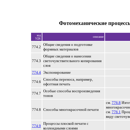
Фотомеханические процесс
код
описание
УДК
Общие сведения о подготовке
774.2
формных материалов
Общие сведения о нанесении
774.3
светочувствительного копирования
слоя
774.4
Экспонирование
Способы переноса, например,
774.6
офсетная печать
Особые способы воспроизведения
774.7
тонов
см.
776.8
Изго
многокрасочно
774.8
Способы многокрасочной печати
см.
776.1
Проц
виду светочув
Процессы плоской печати с
774.9
коллоидными слоями