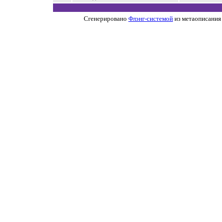
Сгенерировано
Флэнг-системой
из метаописания