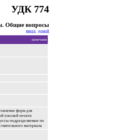
УДК 774
ы. Общие вопросы
вверх
домой
примечания
товление форм для
й плоской печати
ессы подразделяемые по
ствительного материала