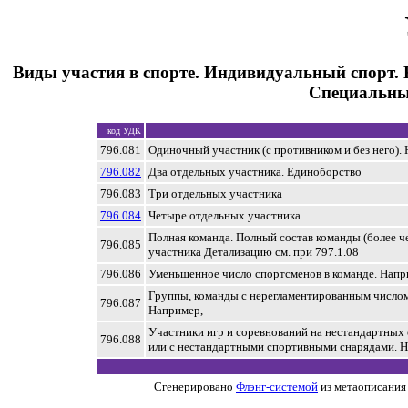
Виды участия в спорте. Индивидуальный спорт.
Специальны
код УДК
796.081
Одиночный участник (с противником и без него).
796.082
Два отдельных участника. Единоборство
796.083
Три отдельных участника
796.084
Четыре отдельных участника
Полная команда. Полный состав команды (более ч
796.085
участника Детализацию см. при 797.1.08
796.086
Уменьшенное число спортсменов в команде. Напр
Группы, команды с нерегламентированным числом
796.087
Например,
Участники игр и соревнований на нестандартных
796.088
или с нестандартными спортивными снарядами. 
Сгенерировано
Флэнг-системой
из метаописания