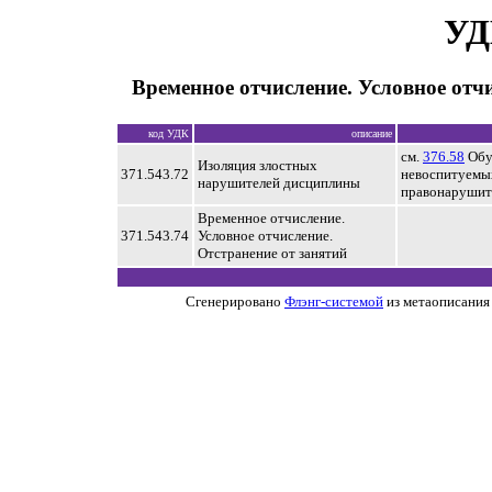
УД
Временное отчисление. Условное отч
код УДК
описание
см.
376.58
Обу
Изоляция злостных
371.543.72
невоспитуемых
нарушителей дисциплины
правонарушит
Временное отчисление.
371.543.74
Условное отчисление.
Отстранение от занятий
Сгенерировано
Флэнг-системой
из метаописания