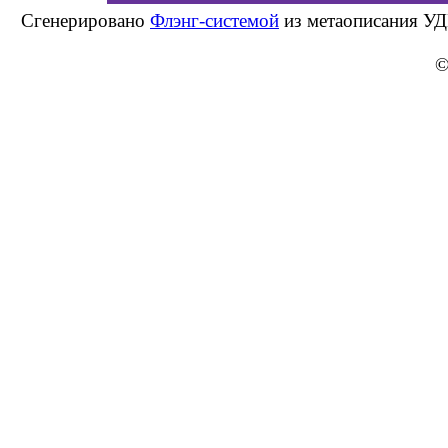
Сгенерировано
Флэнг-системой
из метаописания УД
©