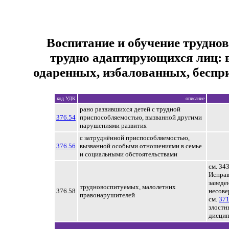
Воспитание и обучение трудно
трудно адаптирующихся лиц: 
одаренных, избалованных, беспр
код УДК
описание
рано развившихся детей с трудной
376.54
приспособляемостью, вызванной другими
нарушениями развития
с затруднённой приспособляемостью,
376.56
вызванной особыми отношениями в семье
и социальными обстоятельствами
см. 34
Исправ
заведе
трудновоспитуемых, малолетних
376.58
несов
правонарушителей
см.
371
злостн
дисци