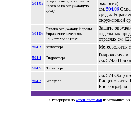
воздействия деятельности
экология)
504.05
человека на окружающую
см.
504.06
Охра
среду
среды. Управле
окружающей ср
Защита окружа
Охрана окружающей среды.
отдельных пред
504.06
Управление качеством
окружающей среды .
отраслях см. 62
Метеорология с
504.3
Атмосфера
Гидрология см.
504.4
Гидросфера
см. 574.6 Прик
504.5
Литосфера
см. 574 Общая э
Биоценология. 
504.7
Биосфера
Биогеография
Сгенерировано
Флэнг-системой
из метаописания