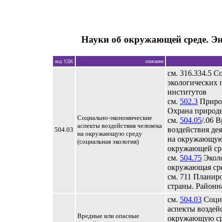
Науки об окружающей среде. Э
код УДК
описание
см. 316.334.5 
экологических 
институтов
см.
502.3
Природ
Охрана природ
Социально-экономические
см.
504.05
/.06 
аспекты воздействия человека
воздействия де
504.03
на окружающую среду
на окружающую
(социальная экология)
окружающей сре
см.
504.75
Эколо
окружающая ср
см. 711 Планир
страны. Районн
см.
504.03
Соци
аспекты воздей
Вредные или опасные
окружающую ср