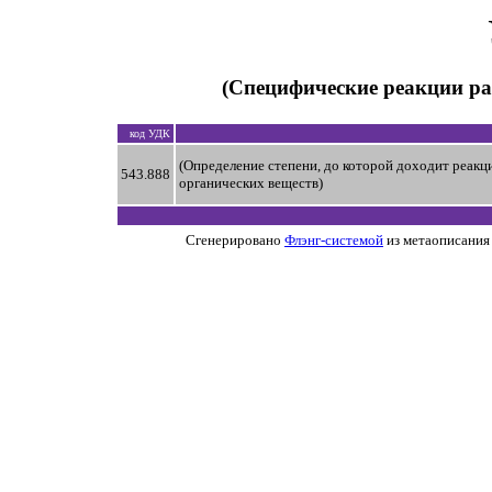
(Специфические реакции ра
код УДК
(Определение степени, до которой доходит реакц
543.888
органических веществ)
Сгенерировано
Флэнг-системой
из метаописания