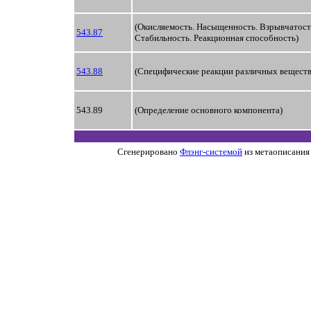
(Окисляемость. Насыщенность. Взрывчатост
543.87
Стабильность. Реакционная способность)
543.88
(Специфические реакции различных веществ
543.89
(Определение основного компонента)
Сгенерировано
Флэнг-системой
из метаописания