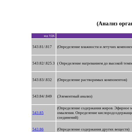
(Анализ орга
код УДК
543.81/.817
(Определение влажности и летучих компонент
543.82/.825.3
( Определение нагреванием до высокой тем
543.83/.832
(Определение растворимых компонентов)
543.84/.849
(Элементный анализ)
(Определение содержания жиров. Эфирное м
543.85
омыления. Определение кислородсодержащ
соединений)
543.86
(Определение содержания других веществ)