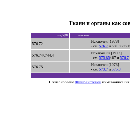
Ткани и органы как со
код УДК
описание
Исключен [1973]
576.72
- см.
576.7
и 581.8 или 
Исключены [1973]
576.74/.744.4
- см.
575.85
/.87 и
576.7
Исключен [1973]
576.75
- см.
573.7
и
575.8
Сгенерировано
Флэнг-системой
из метаописания