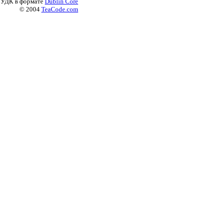
 УДК в формате
Dublin Core
© 2004
TeaCode.com