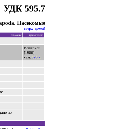
УДК 595.7
xapoda. Насекомые
вверх
домой
описание
примечания
Исключен
[1980]
- см.
595.7
ые
дано по