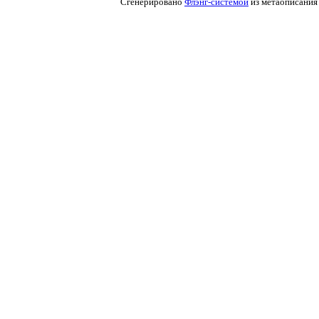
Сгенерировано
Флэнг-системой
из метаописания