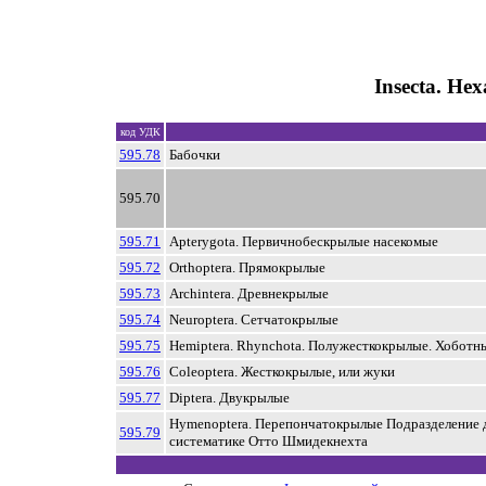
Insecta. He
код УДК
595.78
Бабочки
595.70
595.71
Apterygota. Первичнобескрылые насекомые
595.72
Orthoptera. Прямокрылые
595.73
Archintera. Древнекрылые
595.74
Neuroptera. Сетчатокрылые
595.75
Hemiptera. Rhynchota. Полужесткокрылые. Хобoтн
595.76
Coleoptera. Жесткокрылые, или жуки
595.77
Diptera. Двукрылые
Hymenoptera. Перепончатокрылые Подразделение 
595.79
систематике Отто Шмидекнехта