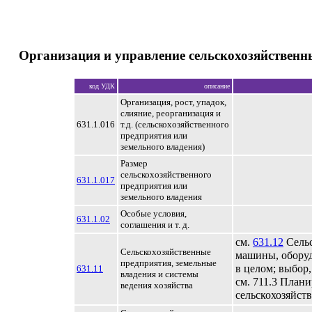
Организация и управление сельскохозяйствен
код УДК
описание
Организация, рост, упадок,
слияние, реорганизация и
631.1.016
т.д. (сельскохозяйственного
предприятия или
земельного владения)
Размер
сельскохозяйственного
631.1.017
предприятия или
земельного владения
Особые условия,
631.1.02
соглашения и т. д.
см.
631.12
Сельс
Сельскохозяйственные
машины, обору
предприятия, земельные
в целом; выбор,
631.11
владения и системы
см. 711.3 План
ведения хозяйства
сельскохозяйст