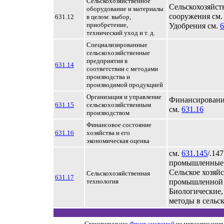
Сельскохозяйственное
Сельскохозяйст
оборудование и материалы
сооружения см
631.12
в целом: выбор,
приобретение,
Удобрения см.
6
технический уход и т. д.
Специализированные
сельскохозяйственные
предприятия в
631.14
соответствии с методами
производства и
производимой продукцией
Организация и управление
Финансирование
631.15
сельскохозяйственным
см.
631.16
производством
Финансовое состояние
631.16
хозяйства и его
экономическая оценка
см.
631.145
/.14
промышленные 
Сельское хозяйс
Сельскохозяйственная
631.17
технология
промышленной 
Биологические,
методы в сельск
Сгенерировано
Флэнг-системой
из метаописания