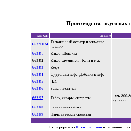
Производство вкусовых 
код УДК
описание
Таможенный осмотр и взимание
663.9.034
пошлин
663.91
Какао. Шоколад
663.92
Какао-заменители. Кола и т. д.
663.93
Кофе
663.94
Суррогаты кофе. Добавки к кофе
663.95
Чай
663.96
Заменители чая
- см. 688.
663.97
Табак, сигары, сигареты
курения
663.98
Заменители табака
663.99
Наркотические средства
Сгенерировано
Флэнг-системой
из метаописания