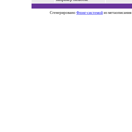
Сгенерировано
Флэнг-системой
из метаописания