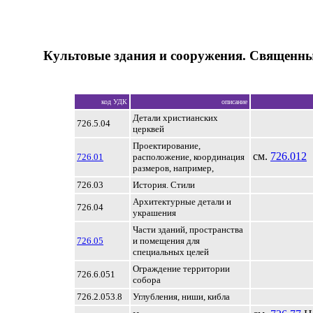
Культовые здания и сооружения. Священны
код УДК
описание
Детали христианских
726.5.04
церквей
Проектирование,
см.
726.012
726.01
расположение, координация
размеров, например,
726.03
История. Стили
Архитектурные детали и
726.04
украшения
Части зданий, пространства
726.05
и помещения для
специальных целей
Ограждение территории
726.6.051
собора
726.2.053.8
Углубления, ниши, кибла