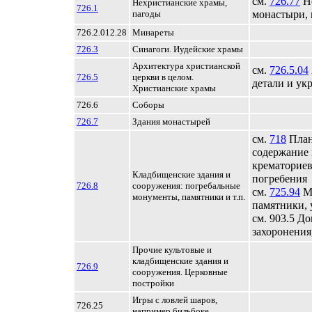
см.
726.77
Не
Нехристианские храмы,
726.1
пагоды
монастыри,
726.2.012.28
Минареты
726.3
Синагоги. Иудейские храмы
Архитектура христианской
см.
726.5.04
726.5
церкви в целом.
детали и ук
Христианские храмы
726.6
Соборы
726.7
Здания монастырей
см.
718
План
содержание
крематориев
Кладбищенские здания и
погребения
726.8
сооружения: погребальные
см.
725.94
М
монументы, памятники и т.п.
памятники, 
см. 903.5 Д
захоронения
Прочие культовые и
кладбищенские здания и
726.9
сооружения. Церковные
постройки
Игры с ловлей шаров,
726.25
например бильбоке