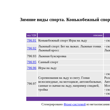
Зимние виды спорта. Конькобежный спор
код УДК
описание
796.91
Конькобежный спорт Игры на льду
- см
Лыжный спорт. Бег на лыжах. Лыжные гонки.
- см
796.92
Лыжный кросс
Лыж
796.93
Лыжная буксировка
796.95
Санный спорт
796.96
Игры на льду
- см
Соревнования на льду и снегу. Гонки
Рол
велосипедные, на мотоцикле, автомобильные,
Авт
796.97
санные и скачки на льду, например спидвей,
Мот
тройка
- см
- см
Сгенерировано
Флэнг-системой
из метаописания