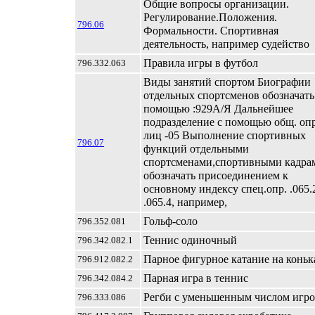
Общие вопросы организации.
Регулирование.Положения.
796.06
Формальности. Спортивная
деятельность, например судейство
Правила игры в футбол
796.332.063
Виды занятий спортом Биографии
отдельных спортсменов обозначать
помощью :929А/Я Дальнейшее
подразделение с помощью общ. опр
лиц -05 Выполнение спортивных
796.07
функций отдельными
спортсменами,спортивными кадра
обозначать присоединением к
основному индексу спец.опр. .065.
.065.4, например,
Гольф-соло
796.352.081
Теннис одиночный
796.342.082.1
Парное фигурное катание на коньк
796.912.082.2
Парная игра в теннис
796.342.084.2
Регби с уменьшенным числом игро
796.333.086