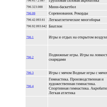
Групповая силовая акробатика
796.417.2.087
Мини-баскетбол
796.323.088
Соревнования. Рекорды
796.09
Легкоатлетические многоборья
796.42.093.61
Биатлон
796.92.093.642
Игры и отдых на открытом воздух
796.1
Подвижные игры. Игры на ловкост
796.2
снарядами
Игры с мячом Водные игры с мячо
796.3
Гимнастика. Производственная и
художественная гимнастика.
796.4
Спортивная гимнастика. Акробати
Легкая атлетика