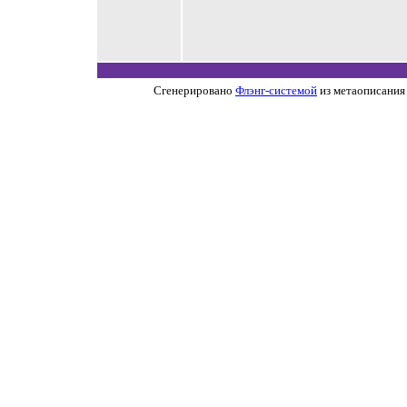
Сгенерировано
Флэнг-системой
из метаописания