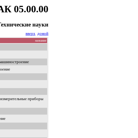
АК 05.00.00
Технические науки
вверх
домой
название
 машиностроение
роение
-измерительные приборы
ние