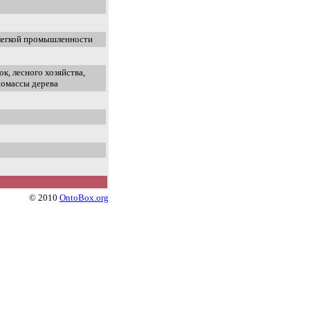
 легкой промышленности
к, лесного хозяйства,
иомассы дерева
© 2010
OntoBox.org