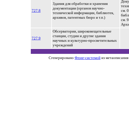
Доку
Здания для обработки и хранения
техн
документации (органов научно-
727.8
см. 
технической информации, библиотек,
библ
архивов, патентных бюро и т.п.)
см. 
Арх
Обсерватории, широковещательные
станции, студии и другие здания
727.9
научных и культурно-просветительных
учреждений
Сгенерировано
Флэнг-системой
из метаописания