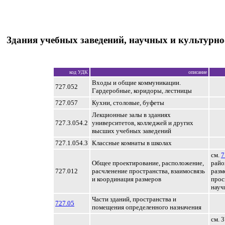
Здания учебных заведений, научных и культурн
код УДК
описание
Входы и общие коммуникации.
727.052
Гардеробные, коридоры, лестницы
727.057
Кухни, столовые, буфеты
Лекционные залы в зданиях
727.3.054.2
университетов, колледжей и других
высших учебных заведений
727.1.054.3
Классные комнаты в школах
см.
7
Общее проектирование, расположение,
райо
727.012
расчленение пространства, взаимосвязь
разм
и координация размеров
прос
науч
Части зданий, пространства и
727.05
помещения определенного назначения
см. 