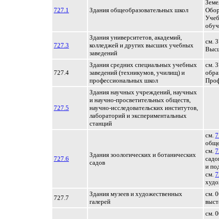
Земе
727.1
Здания общеобразовательных школ
Обор
Учеб
обуч
Здания университетов, академий,
см. 
727.3
колледжей и других высших учебных
Высш
заведений
Здания средних специальных учебных
см. 
727.4
заведений (техникумов, училищ) и
обра
профессиональных школ
Проф
Здания научных учреждений, научных
и научно-просветительных обществ,
727.5
научно-исследовательских институтов,
лабораторий и экспериментальных
станций
см.
7
обще
см.
7
Здания зоологических и ботанических
727.6
садо
садов
и по
см.
7
худо
Здания музеев и художественных
см. 
727.7
галерей
выст
см. 